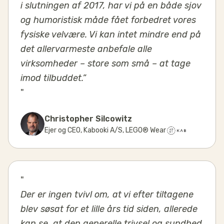
i slutningen af 2017, har vi på en både sjov
og humoristisk måde fået forbedret vores
fysiske velvære. Vi kan intet mindre end på
det allervarmeste anbefale alle
virksomheder – store som små – at tage
imod tilbuddet.”
"
Christopher Silcowitz
Ejer og CEO
,
Kabooki A/S, LEGO® Wear
"
Der er ingen tvivl om, at vi efter tiltagene
blev søsat for et lille års tid siden, allerede
kan se, at den generelle trivsel og sundhed