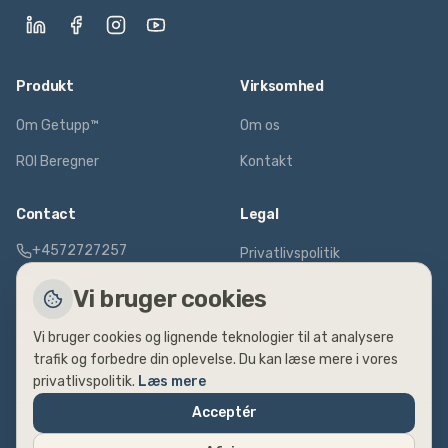
Produkt
Virksomhed
Om Getupp™
Om os
ROI Beregner
Kontakt
Contact
Legal
+4572727257
Privatlivspolitik
hej@getupp.com
Vilkår
Vi bruger cookies
Fælledvej 17, 7600 Struer
Cookies
Vi bruger cookies og lignende teknologier til at analysere
CVR:
DK40654259
trafik og forbedre din oplevelse. Du kan læse mere i vores
privatlivspolitik.
Læs mere
Acceptér
© 2024 GetUpp. Alle rettigheder forbeholdes.