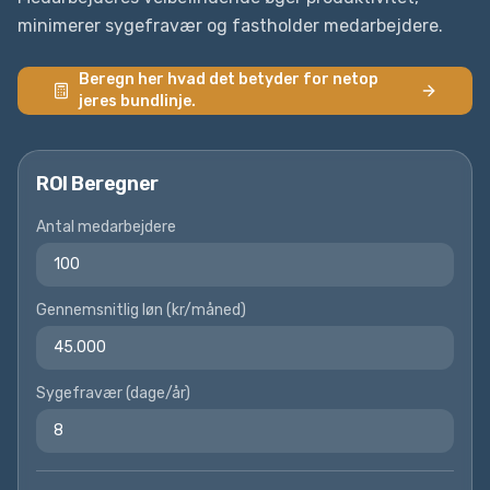
minimerer sygefravær og fastholder medarbejdere.
Beregn her hvad det betyder for netop
jeres bundlinje.
ROI Beregner
Antal medarbejdere
100
Gennemsnitlig løn (kr/måned)
45.000
Sygefravær (dage/år)
8